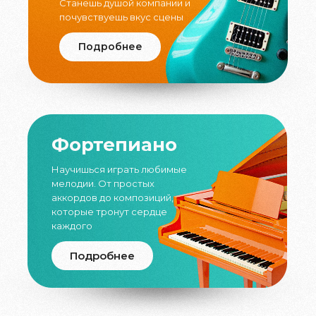
Станешь душой компании и
почувствуешь вкус сцены
Подробнее
Фортепиано
Научишься играть любимые
мелодии. От простых
аккордов до композиций,
которые тронут сердце
каждого
Подробнее