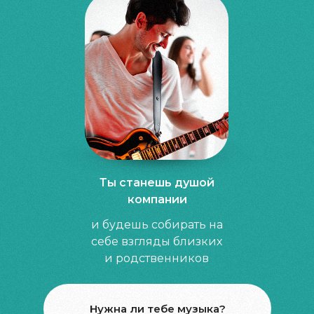
Ты станешь душой
компании
и будешь собирать на
себе взгляды близких
и родственников
Нужна ли тебе музыка?