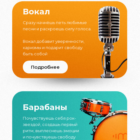
Вокал
Сразу начнёшь петь любимые
песни и раскроешь силу голоса.
Вокал добавит уверенности,
харизмы и подарит свободу
быть собой
Подробнее
Барабаны
Почувствуешь себя рок-
звездой, создашь первый
ритм, выплеснешь эмоции
и почувствуешь свободу