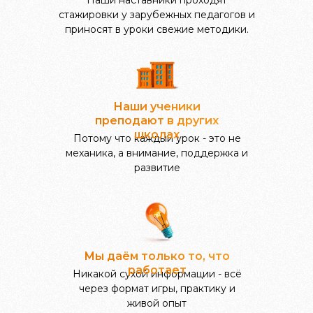
Наши наставники проходят
стажировки у зарубежных педагогов и
приносят в уроки свежие методики.
Наши ученики
преподают в других
школах
Потому что каждый урок - это не
механика, а внимание, поддержка и
развитие
Мы даём только то, что
работает
Никакой сухой информации - всё
через формат игры, практику и
живой опыт