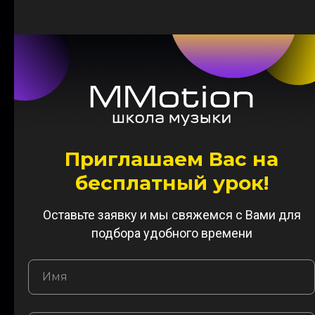
примером.
Приглашаем Вас на
бесплатный урок!
ВОКАЛ
Набиуллина Адель
Оставьте заявку и мы свяжемся с Вами для
подбора удобного времени
Занимается вокалом более 17 лет
Имя