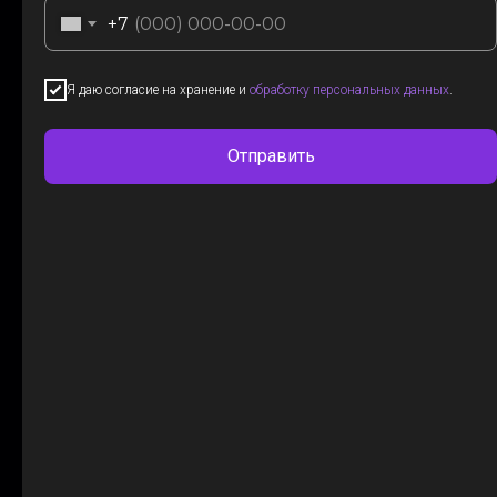
+7
Я даю согласие на хранение и
обработку персональных данных
.
Отправить
Музыка — это душа!
С помощью неё можно
почувствовать «настоящее»
человека.
В течении жизни я всегда
являлась для кого-то